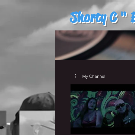
Shorty C " E
My Channel