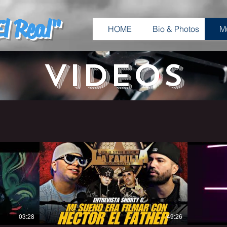
l Real"
HOME
Bio & Photos
M
Videos
03:28
49:26