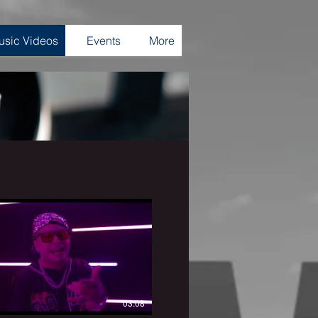
usic Videos
Events
More
03:08